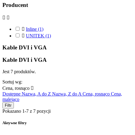
Producent



Inline
(1)

UNITEK
(1)
Kable DVI i VGA
Kable DVI i VGA
Jest 7 produktów.
Sortuj wg:
Cena, rosnąco

Dostępne
Nazwa, A do Z
Nazwa, Z do A
Cena, rosnąco
Cena,
malejąco
Filtr
Pokazano 1-7 z 7 pozycji
Aktywne filtry