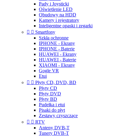
Pady i Joysticki
Oświetlenie LED
Obudowy na HDD
Kamery i rejestratory
Inteligentne opaski i zegarki


Smartfony
Szkła ochronne
IPHONE - Ekrany
IPHONE - Baterie
HUAWEI - Ekrany
HUAWEI - Baterie
XIAOMI - Ekrany
Gogle VR
Etui


Płyty CD, DVD, BD
Płyty CD
Płyty DVD
Płyty BD
Pudełka i etui
Pisaki do płyt
Zestawy czyszczące


RTV
Anteny DVB-T
Tunery DVB-T