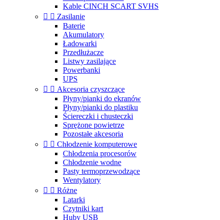
Kable CINCH SCART SVHS


Zasilanie
Baterie
Akumulatory
Ładowarki
Przedłużacze
Listwy zasilające
Powerbanki
UPS


Akcesoria czyszczące
Płyny/pianki do ekranów
Płyny/pianki do plastiku
Ściereczki i chusteczki
Sprężone powietrze
Pozostałe akcesoria


Chłodzenie komputerowe
Chłodzenia procesorów
Chłodzenie wodne
Pasty termoprzewodzące
Wentylatory


Różne
Latarki
Czytniki kart
Huby USB