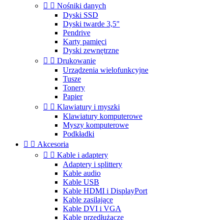


Nośniki danych
Dyski SSD
Dyski twarde 3,5"
Pendrive
Karty pamięci
Dyski zewnętrzne


Drukowanie
Urządzenia wielofunkcyjne
Tusze
Tonery
Papier


Klawiatury i myszki
Klawiatury komputerowe
Myszy komputerowe
Podkładki


Akcesoria


Kable i adaptery
Adaptery i splittery
Kable audio
Kable USB
Kable HDMI i DisplayPort
Kable zasilające
Kable DVI i VGA
Kable przedłużacze