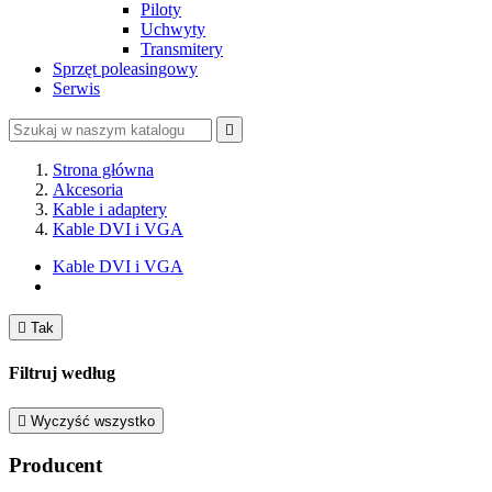
Piloty
Uchwyty
Transmitery
Sprzęt poleasingowy
Serwis

Strona główna
Akcesoria
Kable i adaptery
Kable DVI i VGA
Kable DVI i VGA

Tak
Filtruj według

Wyczyść wszystko
Producent