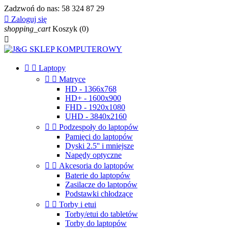
Zadzwoń do nas:
58 324 87 29

Zaloguj się
shopping_cart
Koszyk
(0)



Laptopy


Matryce
HD - 1366x768
HD+ - 1600x900
FHD - 1920x1080
UHD - 3840x2160


Podzespoły do laptopów
Pamięci do laptopów
Dyski 2.5'' i mniejsze
Napędy optyczne


Akcesoria do laptopów
Baterie do laptopów
Zasilacze do laptopów
Podstawki chłodzące


Torby i etui
Torby/etui do tabletów
Torby do laptopów