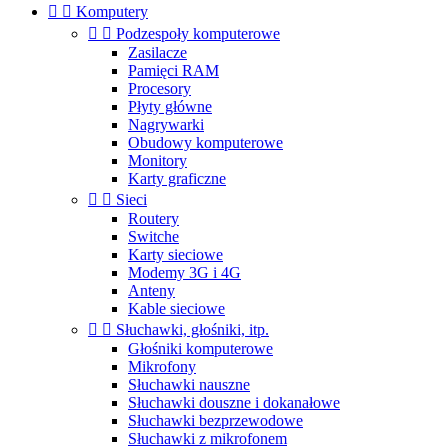


Komputery


Podzespoły komputerowe
Zasilacze
Pamięci RAM
Procesory
Płyty główne
Nagrywarki
Obudowy komputerowe
Monitory
Karty graficzne


Sieci
Routery
Switche
Karty sieciowe
Modemy 3G i 4G
Anteny
Kable sieciowe


Słuchawki, głośniki, itp.
Głośniki komputerowe
Mikrofony
Słuchawki nauszne
Słuchawki douszne i dokanałowe
Słuchawki bezprzewodowe
Słuchawki z mikrofonem